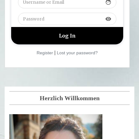
face
visibility
|
Register
Lost your password?
Herzlich Willkommen