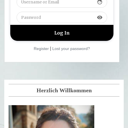
face
visibility
|
Register
Lost your password?
Herzlich Willkommen