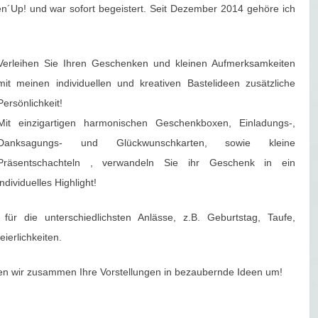
n´Up! und war sofort begeistert. Seit Dezember 2014 gehöre ich
Verleihen Sie Ihren Geschenken und kleinen Aufmerksamkeiten
mit meinen individuellen und kreativen Bastelideen zusätzliche
Persönlichkeit!
Mit einzigartigen harmonischen Geschenkboxen, Einladungs-,
Danksagungs- und Glückwunschkarten, sowie kleine
Präsentschachteln , verwandeln Sie ihr Geschenk in ein
individuelles Highlight!
ür die unterschiedlichsten Anlässe, z.B. Geburtstag, Taufe,
ierlichkeiten.
en wir zusammen Ihre Vorstellungen in bezaubernde Ideen um!