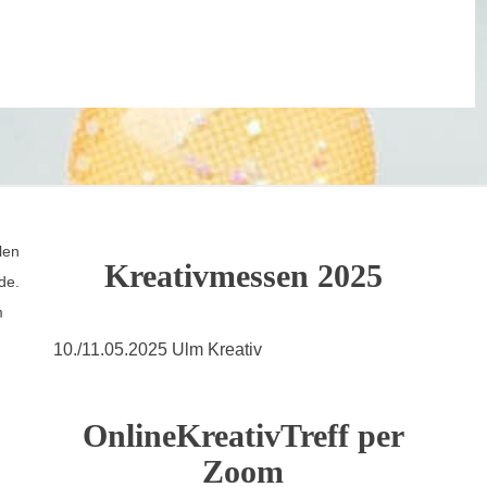
len
Kreativmessen 2025
de.
m
10./11.05.2025 Ulm Kreativ
OnlineKreativTreff per
Zoom