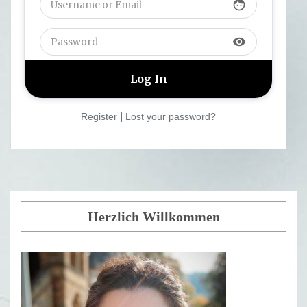
face
visibility
|
Register
Lost your password?
Herzlich Willkommen