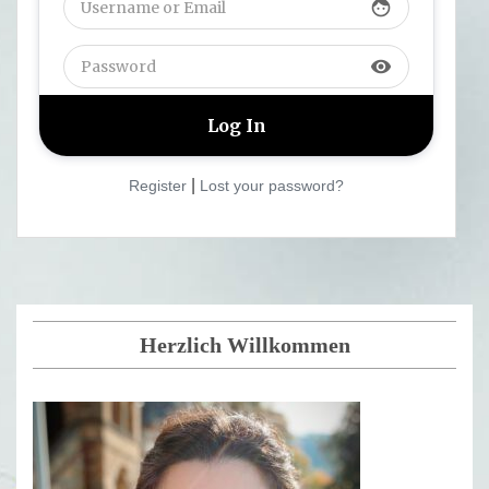
face
visibility
|
Register
Lost your password?
Herzlich Willkommen