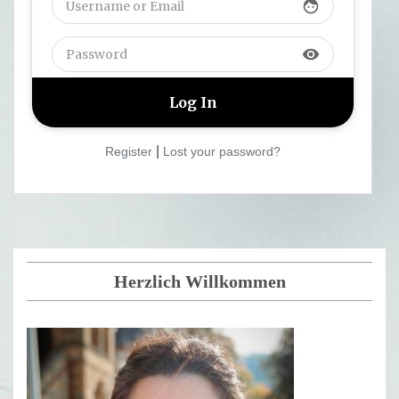
face
visibility
|
Register
Lost your password?
Herzlich Willkommen