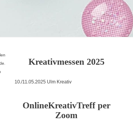
len
Kreativmessen 2025
de.
m
10./11.05.2025 Ulm Kreativ
OnlineKreativTreff per
Zoom