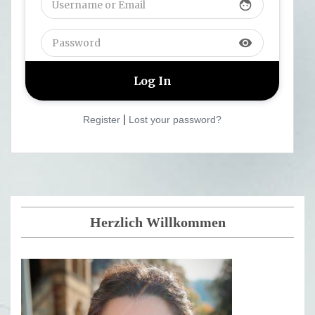
face
visibility
|
Register
Lost your password?
Herzlich Willkommen