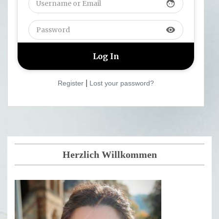
face
visibility
|
Register
Lost your password?
Herzlich Willkommen