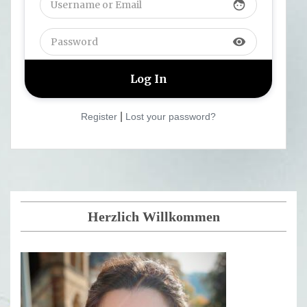
face
visibility
|
Register
Lost your password?
Herzlich Willkommen