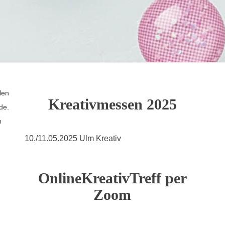
len
Kreativmessen 2025
de.
m
10./11.05.2025 Ulm Kreativ
OnlineKreativTreff per
Zoom