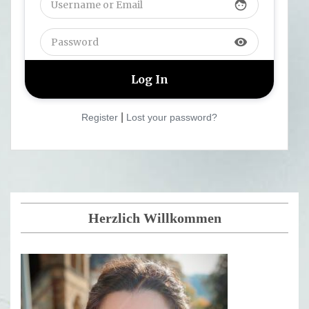
face
visibility
|
Register
Lost your password?
Herzlich Willkommen