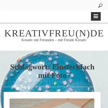
Skip
to
content
KREATIVFREU(N)DE
Kreativ mit Freunden – mit Freude Kreativ
Schlagwort:
Einsteckfach
mit Foto