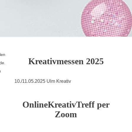
len
Kreativmessen 2025
de.
m
10./11.05.2025 Ulm Kreativ
OnlineKreativTreff per
Zoom