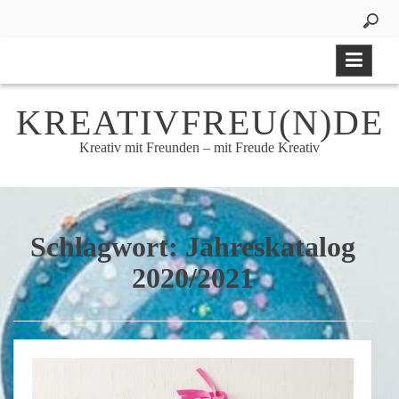
Skip
to
content
KREATIVFREU(N)DE
Kreativ mit Freunden – mit Freude Kreativ
Schlagwort:
Jahreskatalog
2020/2021