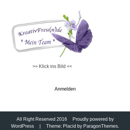
>> Klick ins Bild <<
Anmelden
All Right Reserved 2016
Proudly powered by
WordPress
|
Theme: Placid by
ParagonThemes
.