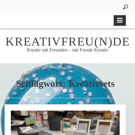
Skip
to
content
KREATIVFREU(N)DE
Kreativ mit Freunden – mit Freude Kreativ
Schlagwort:
Kreativsets