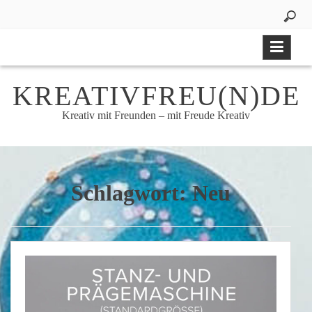
Skip
to
content
KREATIVFREU(N)DE
Kreativ mit Freunden – mit Freude Kreativ
Schlagwort:
Neu