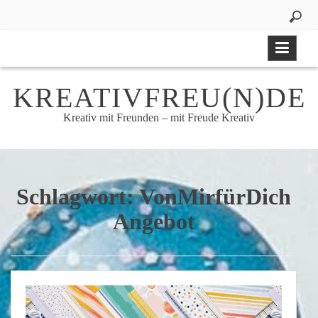
Skip
to
content
KREATIVFREU(N)DE
Kreativ mit Freunden – mit Freude Kreativ
Schlagwort:
VonMirfürDich
Angebot