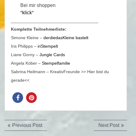
Bei mir shoppen
*
klick
*
____________________________________
Komplette Teilnehmerliste:
Simone Kleine –
derdiedasKleine bastelt
Iris Philipps –
iriStempelt
Liane Gorny –
Jungle Cards
Angela Köber –
Stempelfamilie
Sabrina Heilmann – KreativFreunde >> Hier bist du
gerade<<
Beitragsnavigation
Previous
Next
Previous Post
Next Post
post:
post: