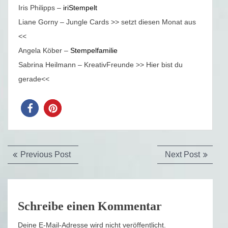
Iris Philipps –
iriStempelt
Liane Gorny – Jungle Cards >> setzt diesen Monat aus
<<
Angela Köber –
Stempelfamilie
Sabrina Heilmann – KreativFreunde >> Hier bist du
gerade<<
Beitragsnavigation
Previous
Next
Previous Post
Next Post
post:
post:
Schreibe einen Kommentar
Deine E-Mail-Adresse wird nicht veröffentlicht.