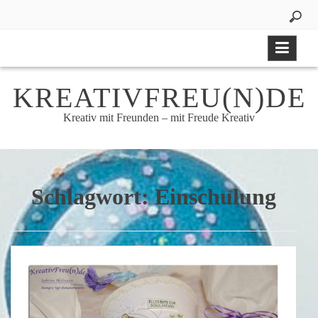
Skip
to
content
KREATIVFREU(N)DE
Kreativ mit Freunden – mit Freude Kreativ
Schlagwort:
Einschulung