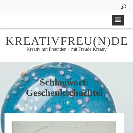
Skip
to
content
KREATIVFREU(N)DE
Kreativ mit Freunden – mit Freude Kreativ
Schlagwort:
Geschenkschachtel