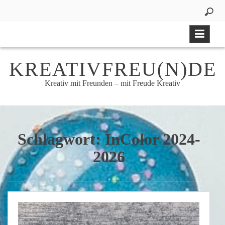
Skip
to
content
KREATIVFREU(N)DE
Kreativ mit Freunden – mit Freude Kreativ
Schlagwort:
InColor 2024-
2026