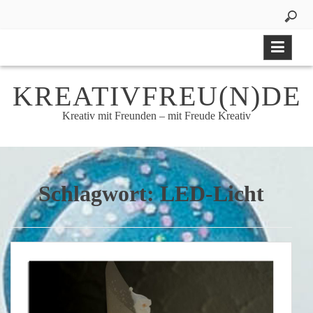
Skip
to
content
KREATIVFREU(N)DE
Kreativ mit Freunden – mit Freude Kreativ
Schlagwort:
LED-Licht