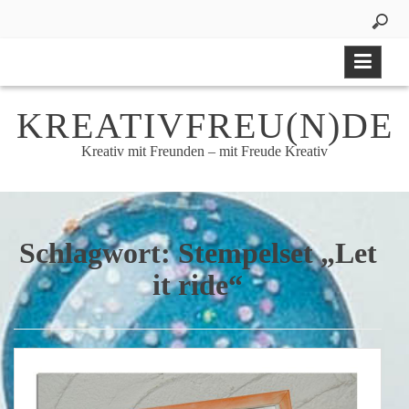
Skip
to
content
KREATIVFREU(N)DE
Kreativ mit Freunden – mit Freude Kreativ
Schlagwort:
Stempelset „Let
it ride“