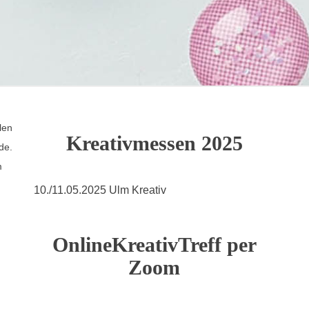
len
Kreativmessen 2025
de.
m
10./11.05.2025 Ulm Kreativ
OnlineKreativTreff per
Zoom