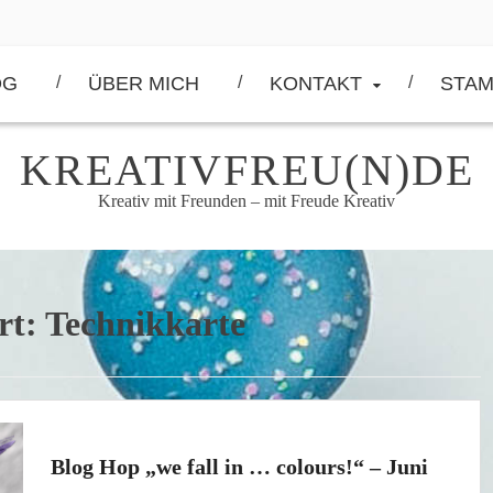
OG
ÜBER MICH
KONTAKT
STAM
KREATIVFREU(N)DE
Kreativ mit Freunden – mit Freude Kreativ
rt:
Technikkarte
Blog Hop „we fall in … colours!“ – Juni