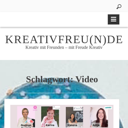
Skip
to
content
KREATIVFREU(N)DE
Kreativ mit Freunden – mit Freude Kreativ
Schlagwort:
Video