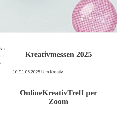
len
Kreativmessen 2025
de.
m
10./11.05.2025 Ulm Kreativ
OnlineKreativTreff per
Zoom