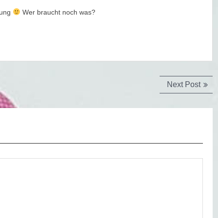
lung
Wer braucht noch was?
Next
Next Post
post: