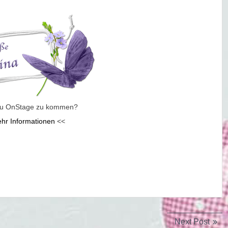
 zu OnStage zu kommen?
hr Informationen
<<
Next
Next Post