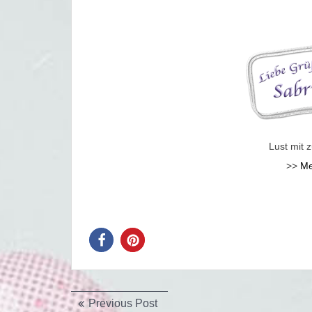
Lust mit
>>
Me
Beitragsnavigation
Previous
Previous Post