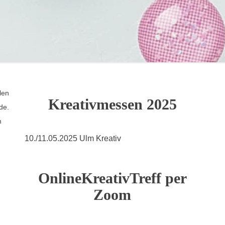
len
Kreativmessen 2025
de.
m
10./11.05.2025 Ulm Kreativ
OnlineKreativTreff per
Zoom