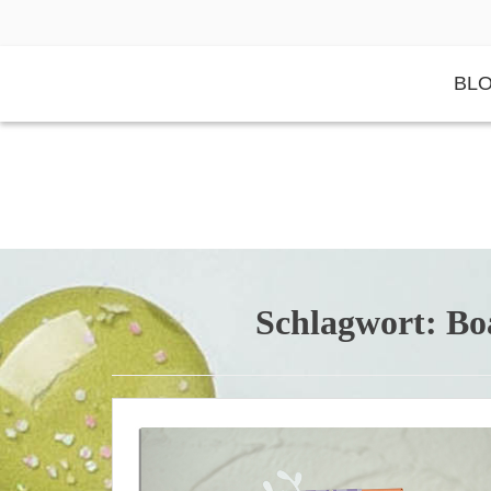
Skip
to
content
BL
Schlagwort:
Bo