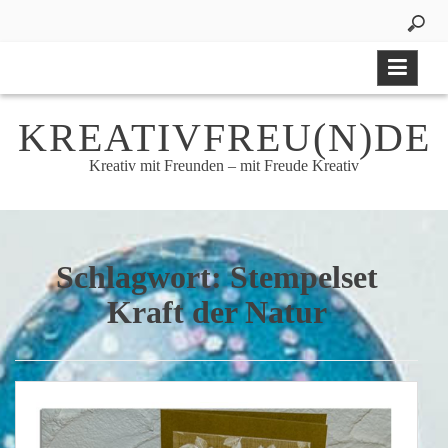
Skip
to
content
KREATIVFREU(N)DE
Kreativ mit Freunden – mit Freude Kreativ
Schlagwort:
Stempelset
Kraft der Natur