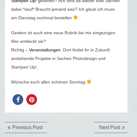
Stampen´Up!
gesehen? Ach sind da wieder tolle Sachen
dabei *seuf* Braucht jemand was? Ich glaub ich muss
am Dienstag nochmal bestellen
Gestern ist auch eine neue Rubrik bei mir eingezogen.
Wer entdeckt sie?
Richtig –
Veranstaltungen
. Dort findet ihr in Zukunft
anstehende Projekte in Sachen Photodesign und
Stampen´Up!.
Wünsche euch allen schönen Sonntag
Beitragsnavigation
Previous
Next
Previous Post
Next Post
post:
post: