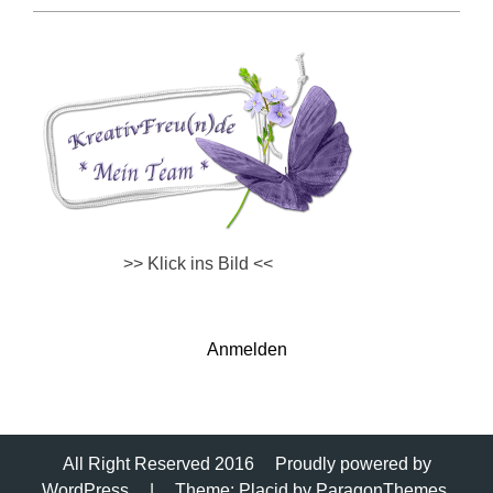
>> Klick ins Bild <<
Anmelden
All Right Reserved 2016
Proudly powered by
WordPress
|
Theme: Placid by
ParagonThemes
.