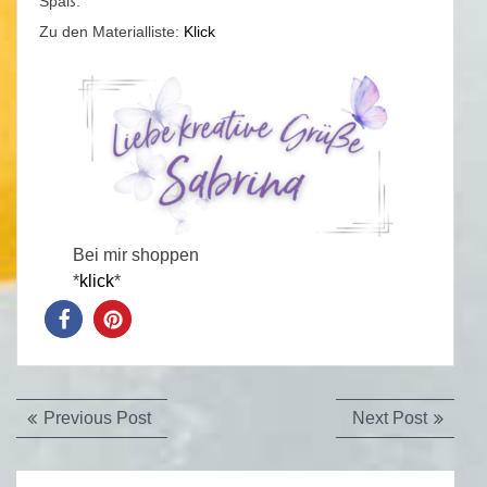
Spaß.
Zu den Materialliste:
Klick
Bei mir shoppen
*
klick
*
Beitragsnavigation
Previous
Next
Previous Post
Next Post
post:
post: