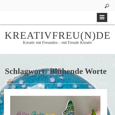
Skip
to
content
KREATIVFREU(N)DE
Kreativ mit Freunden – mit Freude Kreativ
Schlagwort:
Blühende Worte