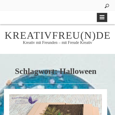
Skip
to
content
KREATIVFREU(N)DE
Kreativ mit Freunden – mit Freude Kreativ
Schlagwort:
Halloween