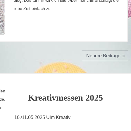
Blog. Das tut mir wirklich leid. Aber manchmal schlägt die
liebe Zeit einfach zu.…
Neuere Beiträge
len
Kreativmessen 2025
de.
m
10./11.05.2025 Ulm Kreativ