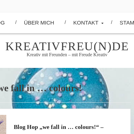
OG
ÜBER MICH
KONTAKT
STAM
KREATIVFREU(N)DE
Kreativ mit Freunden – mit Freude Kreativ
we fall in … colours!
Blog Hop „we fall in … colours!“ –